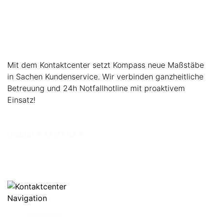
Service für unsere
Kunden
Mit dem Kontaktcenter setzt Kompass neue Maßstäbe
in Sachen Kundenservice. Wir verbinden ganzheitliche
Betreuung und 24h Notfallhotline mit proaktivem
Einsatz!
Rufen Sie uns an unter:
0800 9 55 77 88 0
Schreiben Sie uns Ihr Anliegen:
sicher@kompass.gmbh
Navigation