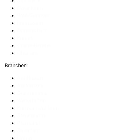
Startseite
Downloads
RMA/Support
Impressum
Datenschutz
Kontakt
Online-Berater
Über uns
Branchen
Apotheken
Arztpraxen
Gastronomie
Werkstätten
Kanzlei oder Büro
Steuerbüros
Pferdehof
Spedition
Hotels