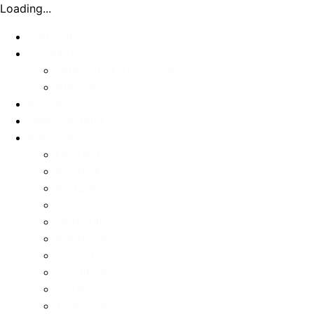
Loading...
Startseite
Produkte
Grundstücksüberwachung
Alarmanlagen
Kontakt
Online-Berater
Branchen
Übersicht
Apotheken
Arztpraxen
Gastronomie
Werkstätten
Kanzleien
Steuerbüros
Spedition
Hotels
Tankstellen