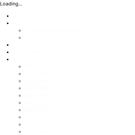
Loading...
Startseite
Produkte
Grundstücksüberwachung
Alarmanlagen
Kontakt
Online-Berater
Branchen
Übersicht
Apotheken
Arztpraxen
Gastronomie
Werkstätten
Kanzleien
Steuerbüros
Spedition
Hotels
Tankstellen