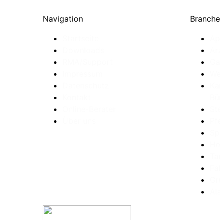
Navigation
Branch
Startseite
Ap
Downloads
Ar
RMA/Support
Ga
Impressum
We
Datenschutz
Ka
Kontakt
Bü
Online-Berater
St
Über uns
Pf
Sp
Ho
Ta
Fa
Gr
Al