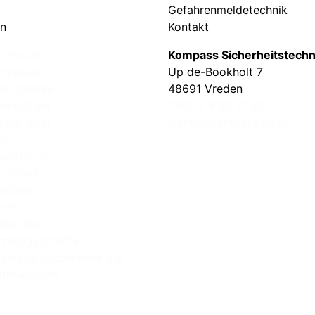
Gefahrenmeldetechnik
en
Kontakt
otheken
Kompass Sicherheitstech
ztpraxen
Up de-Bookholt 7
stronomie
48691 Vreden
rkstätten
0800 / 9 55 77 88 0
nzlei oder
sicher@kompass.gmbh
ro
euerbüros
erdehof
edition
tels
nkstellen
hrradgeschäfte
undstücksüberwachung
armanlagen