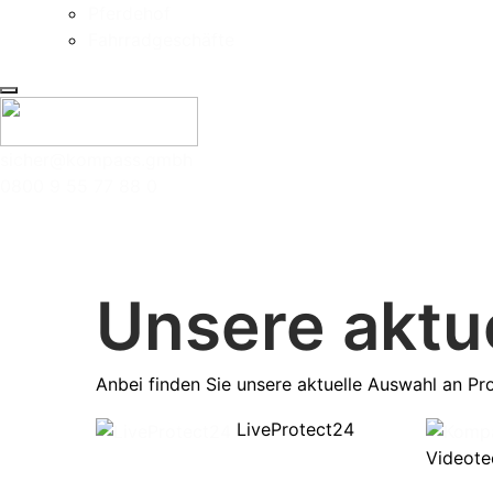
Pferdehof
Fahrradgeschäfte
sicher@kompass.gmbh
0800 9 55 77 88 0
Unsere aktu
Anbei finden Sie unsere aktuelle Auswahl an P
LiveProtect24
Videote